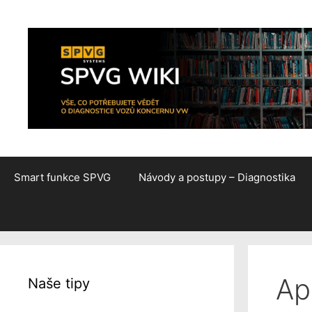
Přeskočit
na
obsah
Smart funkce SPVG
Návody a postupy – Diagnostika
Apl
Naše tipy