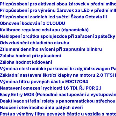
Přizpůsobení pro aktivaci obou žárovek v přední mlho
Přizpůsobení pro výměnu žárovek za LED v přední mlho
Přizpůsobení zadních led světel Škoda Octavia III
Obnovení kódování z CLOUDU
Kalibrace regulace odstupu (dynamická)
Naklopení zrcátka spolujezdce při zařazení zpátečky
Odvzdušnění chladícího okruhu
Ztlumení denního svícení při zapnutém blinkru
Záloha hodnot přizpůsobení
Záloha hodnot kódování
Výměna elektronické parkovací brzdy,Volkswagen P
Základní nastavení škrtící klapky na motoru 2.0 TFS
Výměna filtru pevných částic EDC17C64
Nastavení omezení rychlosti 1.6 TDI, ŘJ PCR 2.1
Easy Entry MQB (Pohodlné nastupování a vystupován
Deaktivace střešní rolety s panoramatickou střechou
Naučení otevíracího úhlu pátých dveří
Postup výměny filtru pevných částic u vozidla s mot