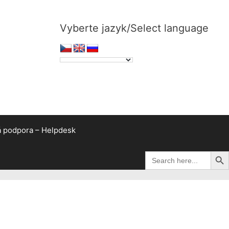
Vyberte jazyk/Select language
á podpora – Helpdesk
Search Bu
Search
for: