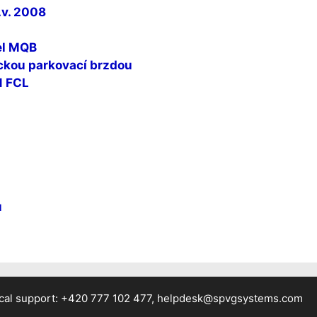
.v. 2008
del MQB
ckou parkovací brzdou
1 FCL
u
cal support: +420 777 102 477, helpdesk@spvgsystems.com