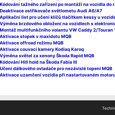
Kódování tažného zařízení po montáži na vozidla do r
Deaktivace ostřikovače světlometu Audi A6/A7
Aplikační list pro učení klíčů tlačítkem kessy u vozi
Výměna brzdového obložení na vozidlech s elektroni
Montáž multifunkčního volantu VW Caddy 2/Touran 
Aktivace stopek v maxidotu MQB
Aktivace offroad režimu MQB
Aktivace couvací kamery Kodiaq Karoq
Výměna světel za xenony Škoda Rapid MQB
Kódování Hill hold na Škoda Fabia III
Učení dálkového ovladače pro nezávislé topení MQB
Aktivace uzamčení vozidla při nastartovaném motor
Techni