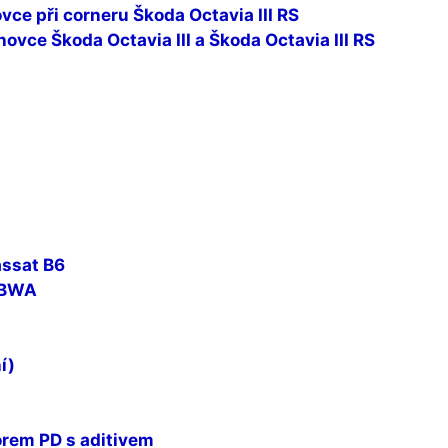
vce při corneru Škoda Octavia III RS
vce Škoda Octavia III a Škoda Octavia III RS
assat B6
I BWA
í)
orem PD s aditivem