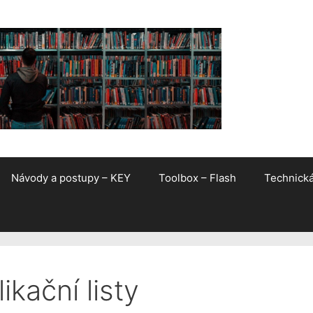
Návody a postupy – KEY
Toolbox – Flash
Technick
ikační listy