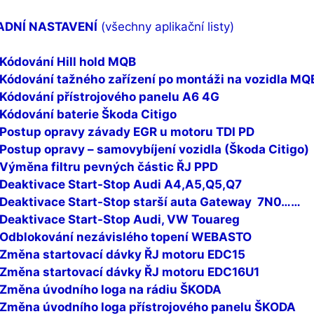
ADNÍ NASTAVENÍ
(všechny aplikační listy)
Kódování Hill hold MQB
Kódování tažného zařízení po montáži na vozidla MQB 
Kódování přístrojového panelu A6 4G
Kódování baterie Škoda Citigo
Postup opravy závady EGR u motoru TDI PD
Postup opravy – samovybíjení vozidla (Škoda Citigo)
Výměna filtru pevných částic ŘJ PPD
Deaktivace Start-Stop Audi A4,A5,Q5,Q7
Deaktivace Start-Stop starší auta Gateway 7N0……
Deaktivace Start-Stop Audi, VW Touareg
Odblokování nezávislého topení WEBASTO
Změna startovací dávky ŘJ motoru EDC15
Změna startovací dávky ŘJ motoru EDC16U1
Změna úvodního loga na rádiu ŠKODA
Změna úvodního loga přístrojového panelu ŠKODA