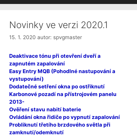
Novinky ve verzi 2020.1
15. 1. 2020
autor:
spvgmaster
Deaktivace tónu při otevření dveří a
zapnutém zapalování
Easy Entry MQB (Pohodlné nastupování a
vystupování)
Dodatečné setření okna po ostřiknutí
Karbonové pozadí na přístrojovém panelu
2013-
Ověření stavu nabití baterie
Ovládání okna řidiče po vypnutí zapalování
Probliknutí třetího brzdového světla při
zamknutí/odemknutí