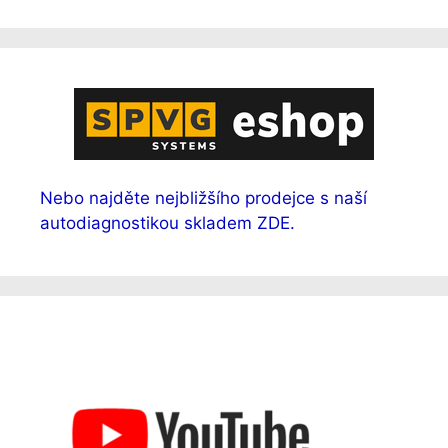
Nebo najděte nejbližšího prodejce s naší
autodiagnostikou skladem ZDE.