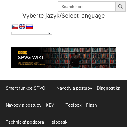
Search But
Přeskočit
Search
for:
na
Vyberte jazyk/Select language
obsah
Smart funkce SPVG
Návody a postupy – Diagnostika
Návody a postupy – KEY
Toolbox – Flash
Technická podpora – Helpdesk