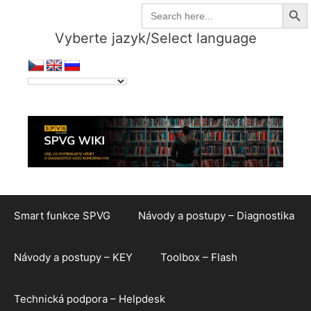
Search But
Přeskočit
Search
for:
na
Vyberte jazyk/Select language
obsah
Smart funkce SPVG
Návody a postupy – Diagnostika
Návody a postupy – KEY
Toolbox – Flash
Technická podpora – Helpdesk