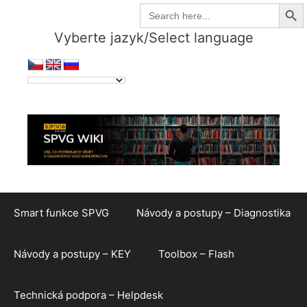
Search But
Přeskočit
Search
for:
na
Vyberte jazyk/Select language
obsah
Smart funkce SPVG
Návody a postupy – Diagnostika
Návody a postupy – KEY
Toolbox – Flash
Technická podpora – Helpdesk