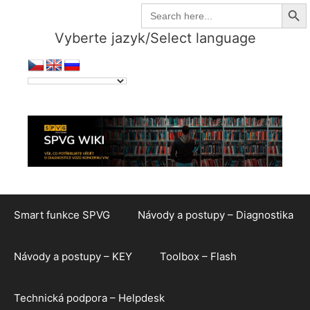
Search But
Přeskočit
Search
for:
na
Vyberte jazyk/Select language
obsah
Smart funkce SPVG
Návody a postupy – Diagnostika
Návody a postupy – KEY
Toolbox – Flash
Technická podpora – Helpdesk